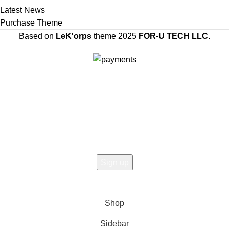
Latest News
Purchase Theme
Based on
LeK'orps
theme
2025
FOR-U TECH LLC
.
SIGN UP AND CONNECT TO LEK'ORPS TO
UNLOCK 20% OFF YOUR FIRST ORDER!
Be the first to know about new drops, exclusive offers, and all things
gym fashion.
Will be used in accordance with our
Privacy Policy
Shop
Sidebar