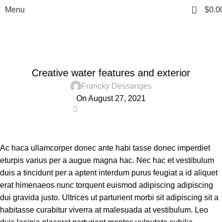
0
Menu
$
0.0
Blog
Home
Decoration
DECORATION
Creative water features and exterior
Francky Dessanges
On August 27, 2021
0
Ac haca ullamcorper donec ante habi tasse donec imperdiet
eturpis varius per a augue magna hac. Nec hac et vestibulum
duis a tincidunt per a aptent interdum purus feugiat a id aliquet
erat himenaeos nunc torquent euismod adipiscing adipiscing
dui gravida justo. Ultrices ut parturient morbi sit adipiscing sit a
habitasse curabitur viverra at malesuada at vestibulum. Leo